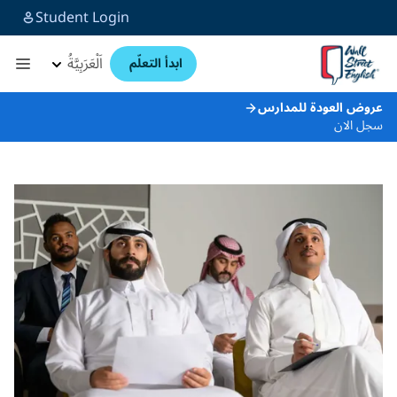
Student Login
اَلْعَرَبِيَّةُ
ابدأ التعلّم
عروض العودة للمدارس
سجل الان