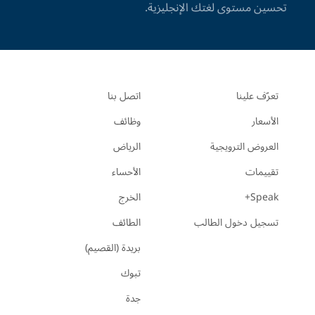
تحسين مستوى لغتك الإنجليزية.
تعرّف علينا
اتصل بنا
الأسعار
وظائف
العروض الترويجية
الرياض
تقييمات
الأحساء
Speak+
الخرج
تسجيل دخول الطالب
الطائف
بريدة (القصيم)
تبوك
جدة