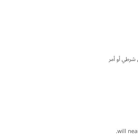
فعل شرطي أو أمر
الشيء المهم الذي يجب تذكره مع الشرط الأول هو أنه لا يمكننا أبدًا استخدام will near if.