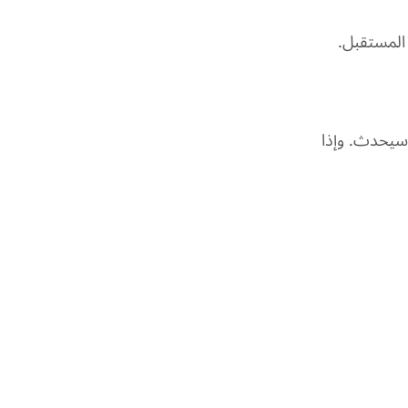
 المستقبل.
إذا") سيحدث. وإذا