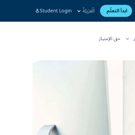
ابدأ التعلّم
اَلْعَرَبِيَّةُ
Student Login
حق الإمتياز