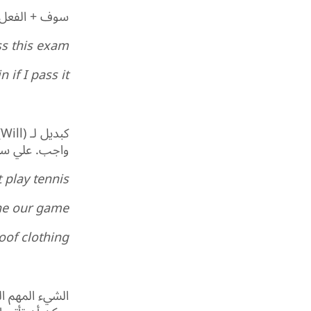
سوف + الفعل إ
ass this exam.
if I pass it.
ك
واجب. علي سبي
t play tennis.
ne our game.
oof clothing.