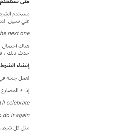
متى تستخدم 
يستخدم الشرط ا
علي سبيل المث
 the next one.
حدث ذلك ، فإن ا
إنشاء الشرط 
لعمل جملة في 
إذا + المضارع 
’ll celebrate.
 do it again.
مثل كل شرط، يم