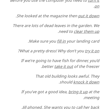
Before you use the computer you need to
turn it
.
on
.
She looked at the magazine then
put it down
There are lots of dead leaves in the garden. We
.
need to
clear them up
Make sure you
fill in
your landing card.
?
What a pretty dress! Why don’t you
try it on
If we’re going to have fish for dinner, you’d
better
take it out
of the freezer.
That old building looks awful. They
.
should
knock it down
If you’ve got a good idea,
bring it up
at the
meeting.
.
Jill phoned. She wants you to
call her back