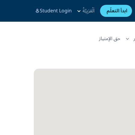
ابدأ التعلّم
اَلْعَرَبِيَّةُ
Student Login
حق الإمتياز