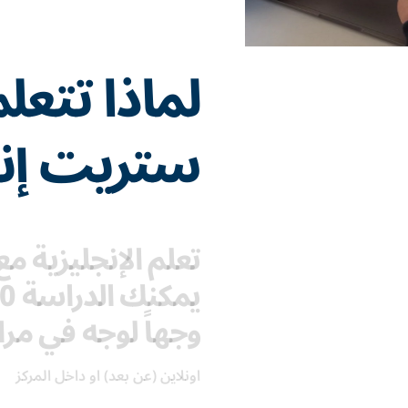
لماذا تتعل
ستريت إن
تعلم الإنجليزية 
وجهاً لوجه في مراك
اونلاين (عن بعد) او داخل المركز