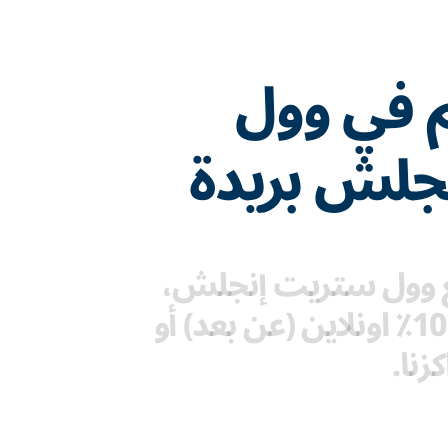
م في وول
جلش بريدة
مع وول ستريت إنجلش،
يمكنك الدراسة 100٪ اونلاين (عن بعد) أو
زنا.