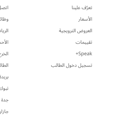
تعرّف علينا
اتصل 
الأسعار
وظائ
العروض الترويجية
الري
تقييمات
الأح
Speak+
الخرج
تسجيل دخول الطالب
الطا
بريدة
تبوك
جدة
جازا