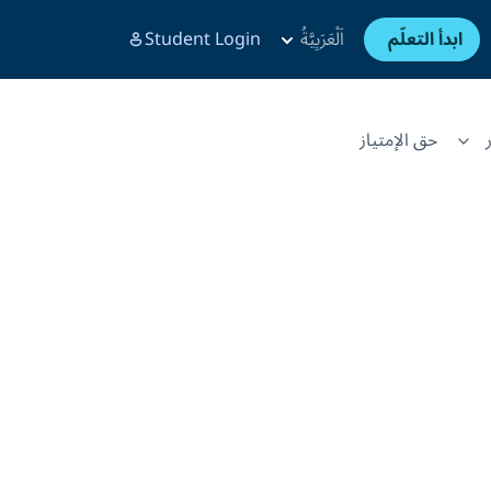
ابدأ التعلّم
اَلْعَرَبِيَّةُ
Student Login
حق الإمتياز