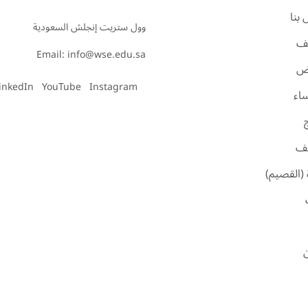
بنا
ف
Email: info@wse.edu.sa
اض
inkedIn
YouTube
Instagram
ساء
ئف
 (القصيم)
ن