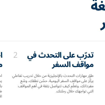
غة
تدرّب على التحدث في
2
ا
مواقف السفر
م
طوّر مهارات التحدث بالإنجليزية من خلال تدريب تفاعلي
اح
يركّز على مواقف السفر اليومية. حسّن نطقك، وسّع
يس
مفرداتك، وتعلّم كيف تتواصل بثقة في أهم المواقف
التي تواجهك خلال رحلتك.
طل
ال