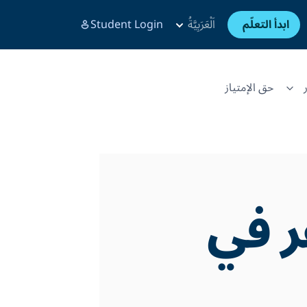
ابدأ التعلّم
اَلْعَرَبِيَّةُ
Student Login
حق الإمتياز
فر في