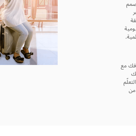
نصمم
ر
قة
ومية
مية.
افك مع
ك
 18 شهراً والتعلّم
 من