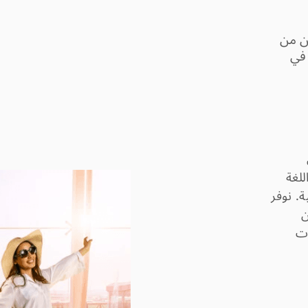
ن من
 في
للغة
ة. نوفر
ن
ات