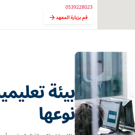
0539228023
قم بزيارة المعهد
بيئة تعليمي
نوعها