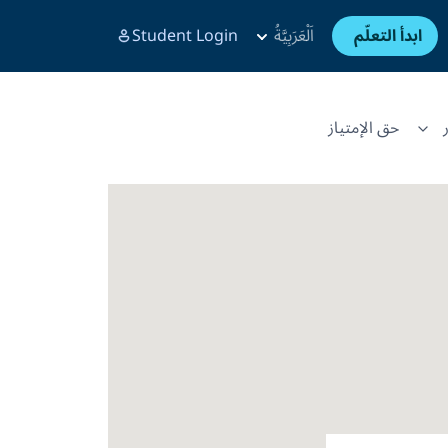
ابدأ التعلّم
اَلْعَرَبِيَّةُ
Student Login
حق الإمتياز