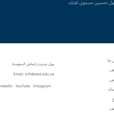
 حول تحسين مستوى لغتك
بنا
ف
Email: info@wse.edu.sa
اض
inkedIn
YouTube
Instagram
ساء
ئف