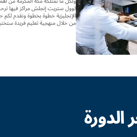
ولكل ما تمتلكه مكة المكرمة من أهمي
لوول ستريت إنجلش مراكز فيها ترحب 
من خلال منهجية تعليم فريدة ستختبرو
الدورة