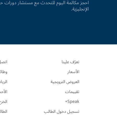
احجز مكالمة اليوم للتحدث مع مستشار دورات
الإنجليزية.
تعرّف علينا
اتصل 
الأسعار
وظائ
العروض الترويجية
الري
تقييمات
الأح
Speak+
الخرج
تسجيل دخول الطالب
الطا