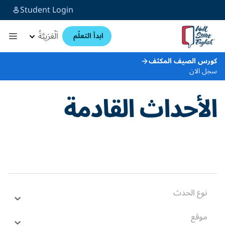
Student Login
اَلْعَرَبِيَّةُ
ابدأ التعلّم
كورس الصيف المكثف
سجل الان
الأحداث القادمة
نوع الحدث
موقع