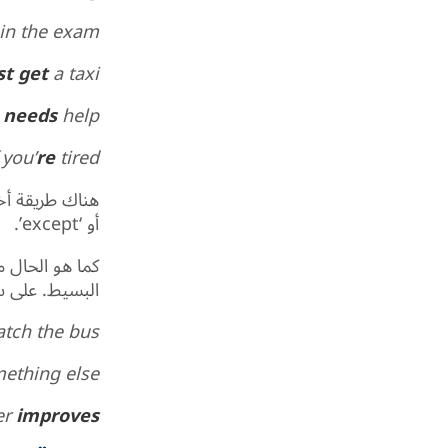
in the exam.
t get
a taxi.
e
needs
help.
 you’
re
tired.
أو ‘except’.
البسيط. على س
atch the bus.
thing else.
er
improves