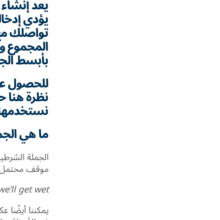
يعد إنشاء 
يؤدي إدخال
تواصلك مع 
المجموع وس
بأبسط الجم
للحصول عل
نظرة هنا ح
نستخدمها.
ما هي الجم
موقف محتمل، و
 we’ll get wet.