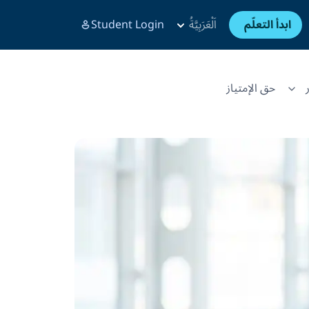
ابدأ التعلّم
اَلْعَرَبِيَّةُ
Student Login
حق الإمتياز