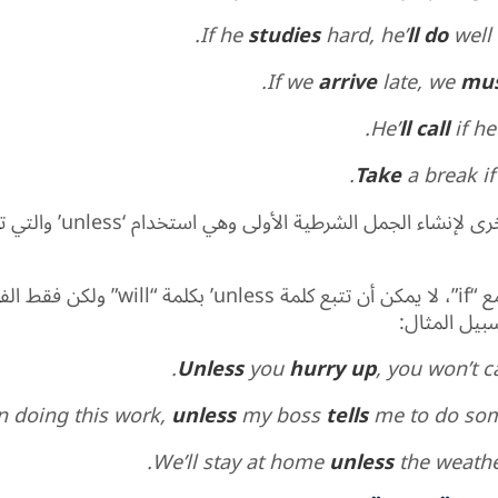
If he
studies
hard, he’
ll do
well 
If we
arrive
late, we
mus
He’
ll call
if h
Take
a break if
كما هو الحال مع “if”، لا يمكن أن تتبع كلمة nless
بيل المثال:
Unless
you
hurry up
, you won’t c
 on doing this work,
unless
my boss
tells
me to do some
.
We’ll stay at home
unless
the weath