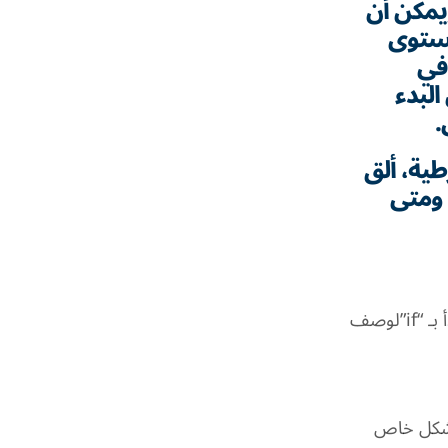
ويمكن أن
مستوى
في
البدء
.
ية، ألق
 ومتى
الجملة الشرطية مبنية على كلمة “if”هناك دائمًا جزأين للجملة الشرطية – جزء يبدأ بـ “if”لوصف
” ثانيًا، وهذا شائع بشكل خاص