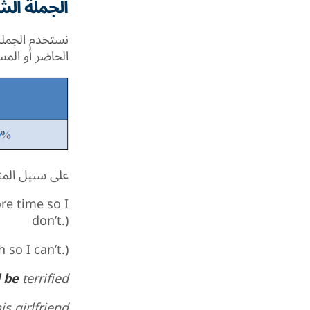
الجملة الشر
نستخدم الجملة
الحاضر أو المس
على سبيل المث
re time so I
don’t.)
h so I can’t.)
 be
terrified.
s girlfriend.