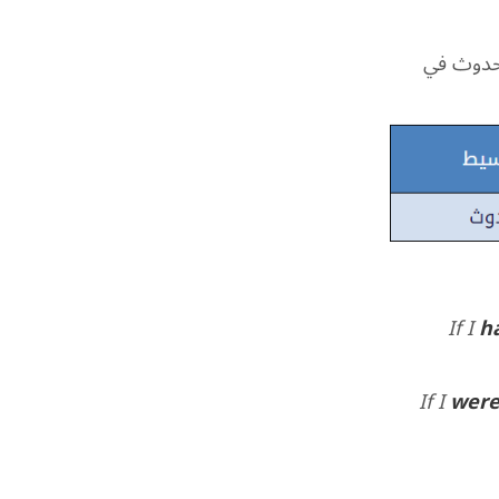
لحدوث في
If I
h
If I
wer