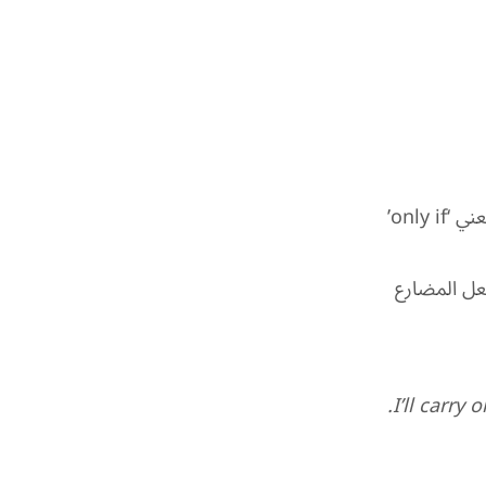
هناك طريقة أخرى لإنشاء الجمل الشرطية الأولى وهي استخدام ‘unless’ والتي تعني ‘only if’
u’ بكلمة “will” ولكن فقط الفعل المضارع
I’ll carry