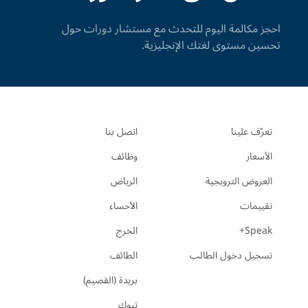
احجز مكالمة اليوم للتحدث مع مستشار دورات حول
تحسين مستوى لغتك الإنجليزية.
تعرّف علينا
اتصل بنا
الأسعار
وظائف
العروض الترويجية
الرياض
تقييمات
الأحساء
Speak+
الخرج
تسجيل دخول الطالب
الطائف
بريدة (القصيم)
تبوك