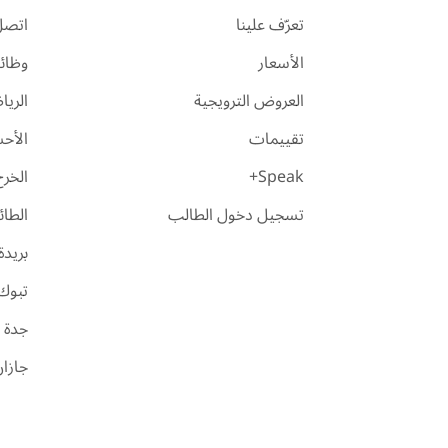
تعرّف علينا
اتصل 
الأسعار
وظائ
العروض الترويجية
الري
تقييمات
الأح
Speak+
الخرج
تسجيل دخول الطالب
الطا
بريدة
تبوك
جدة
جازا