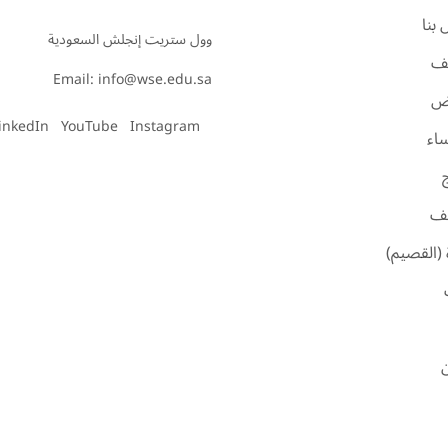
بنا
ف
Email: info@wse.edu.sa
اض
inkedIn
YouTube
Instagram
ساء
ئف
 (القصيم)
ن