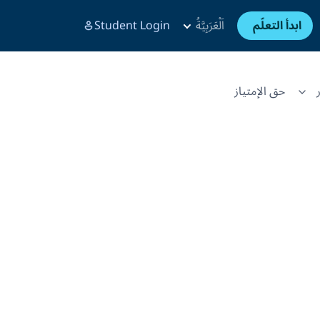
ابدأ التعلّم
اَلْعَرَبِيَّةُ
Student Login
حق الإمتياز