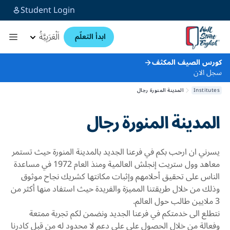
Student Login
اَلْعَرَبِيَّةُ
ابدأ التعلّم
رس الصيف المكثف
 الان
Institu
المدينة المنورة رجال
لمدينة المنورة رجال
رني ان ارحب بكم في فرعنا الجديد بالمدينة المنورة حيث تستمر
معاهد وول ستريت إنجلش العالمية ومنذ العام 1972 في مساعدة
ناس على تحقيق أحلامهم وإثبات مكانتها كشريك نجاح موثوق
لك من خلال طريقتنا المميزة والفريدة حيث استفاد منها أكثر من
طلع الى خدمتكم في فرعنا الجديد ونضمن لكم تجربة ممتعة
عالة من خلال الحصول على على دعم لا محدود له من قبل كادرنا