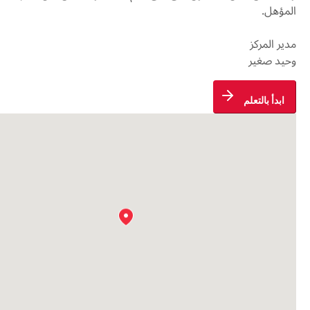
مؤهل.
ير المركز
يد صغير
ابدأ بالتعلم 