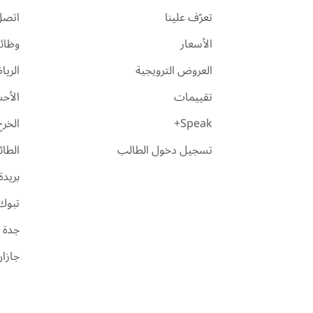
تعرّف علينا
اتصل 
الأسعار
وظائ
العروض الترويجية
الري
تقييمات
الأح
Speak+
الخرج
تسجيل دخول الطالب
الطا
بريدة
تبوك
جدة
جازا