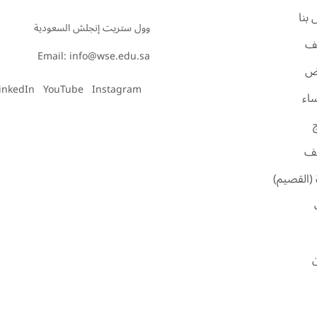
بنا
ف
Email: info@wse.edu.sa
اض
inkedIn
YouTube
Instagram
ساء
ئف
 (القصيم)
ن