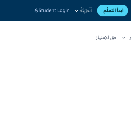
ابدأ التعلّم
اَلْعَرَبِيَّةُ
Student Login
حق الإمتياز