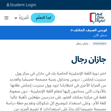
Student Login
اَلْعَرَبِيَّةُ
ابدأ التعلّم
رس الصيف المكثف
 الان
Institu
جازان رجال
ازان رجال
تر دورة اللغة الإنجليزية الخاصة بك في جازان في مركز وول
ريت إنجلش : دروس وجداول زمنية مصممة خصيصًا والعديد
 المزايا الأخرى في انتظارك! تزود وول ستريت إنجلش طلابها
لأدوات التي يحتاجون إليها لتعلم اللغة الإنجليزية - دون صعوبة.
ط في مركزنا يمكنك العثور على مدرسين مؤهلين تأهيلا عاليا
غة الأم ، وعلى استعداد لتوضيح كل شكوكك وتقديم خطة دراسة
ممة خصيصا لك بناءً على استعدادك: لا تضيع المزيد من