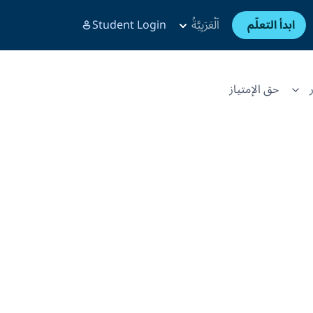
ابدأ التعلّم
اَلْعَرَبِيَّةُ
Student Login
حق الإمتياز