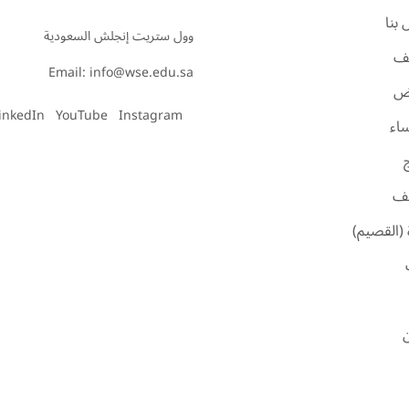
بنا
ف
Email: info@wse.edu.sa
اض
inkedIn
YouTube
Instagram
ساء
ئف
 (القصيم)
ن