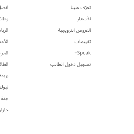
تعرّف علينا
اتصل 
الأسعار
وظائ
العروض الترويجية
الري
تقييمات
الأح
Speak+
الخرج
تسجيل دخول الطالب
الطا
بريدة
تبوك
جدة
جازا