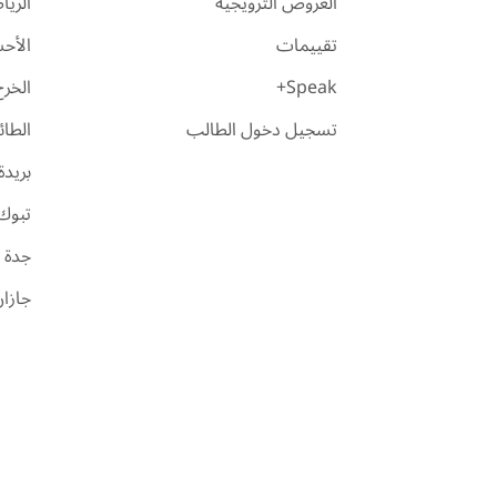
العروض الترويجية
الري
تقييمات
الأح
Speak+
الخرج
تسجيل دخول الطالب
الطا
بريدة
تبوك
جدة
جازا