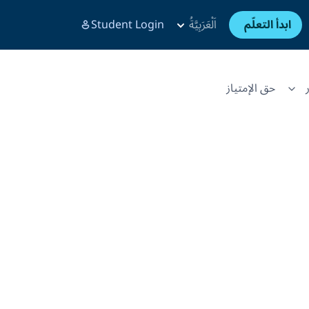
ابدأ التعلّم
اَلْعَرَبِيَّةُ
Student Login
حق الإمتياز