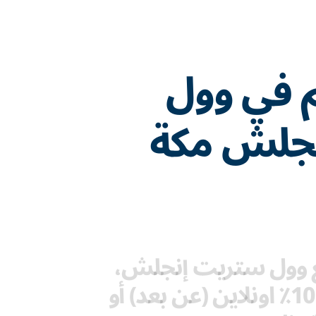
م في وول
جلش مكة
مع وول ستريت إنجلش،
يمكنك الدراسة 100٪ اونلاين (عن بعد) أو