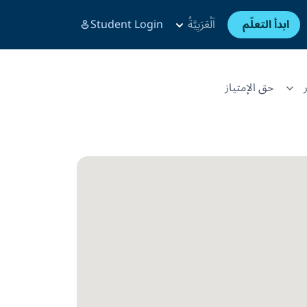
ابدأ التعلّم
اَلْعَرَبِيَّةُ
Student Login
حق الإمتياز