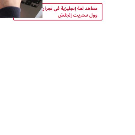
معاهد لغة إنجليزية في نجران - رجال -
وول ستريت إنجلش