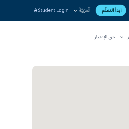
ابدأ التعلّم
اَلْعَرَبِيَّةُ
Student Login
حق الإمتياز