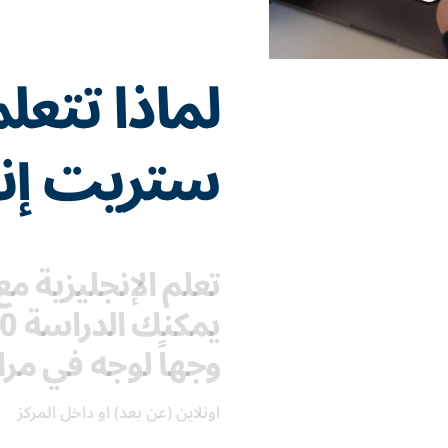
لماذا تتعل
ستريت إن
تعلم الإنجليزية 
وجهاً لوجه في مراك
اونلاين (عن بعد) او داخل المركز