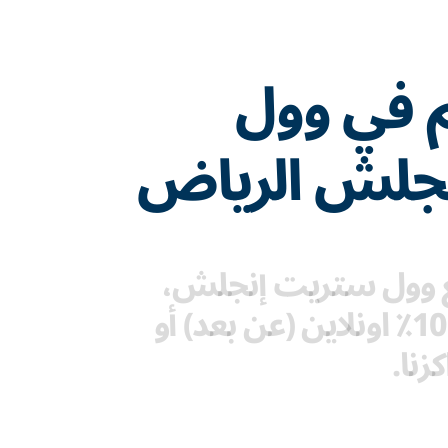
م في وول
جلش الرياض
مع وول ستريت إنجلش،
يمكنك الدراسة 100٪ اونلاين (عن بعد) أو
زنا.