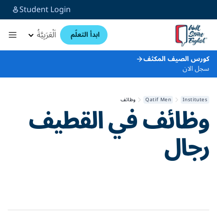
Student Login
اَلْعَرَبِيَّةُ
ابدأ التعلّم
كورس الصيف المكثف
سجل الان
Institutes
Qatif Men
وظائف
وظائف في
القطيف
رجال