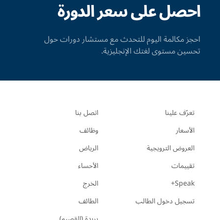
احصل على سعر الدورة
احجز مكالمة اليوم للتحدث مع مستشار دورات حول
تحسين مستوى لغتك الإنجليزية.
تعرّف علينا
اتصل بنا
الأسعار
وظائف
العروض الترويجية
الرياض
تقييمات
الأحساء
Speak+
الخرج
تسجيل دخول الطالب
الطائف
بريدة (القصيم)