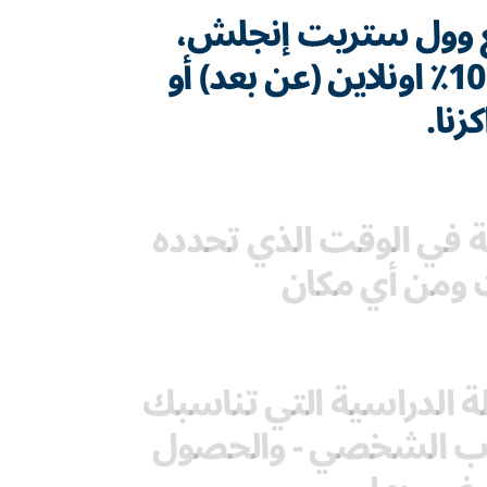
مع وول ستريت إنجلش،
يمكنك الدراسة 100٪ اونلاين (عن بعد) أو
زنا.
لغة في الوقت الذي تحدده
 ومن أي مكان
 الدراسية التي تناسبك
درب الشخصي - والحصول