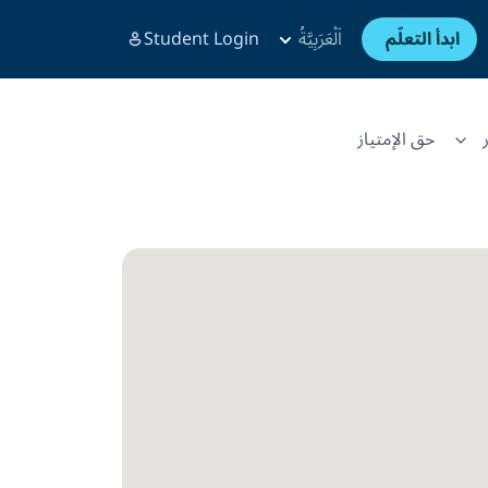
ابدأ التعلّم
اَلْعَرَبِيَّةُ
Student Login
حق الإمتياز