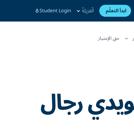
ابدأ التعلّم
اَلْعَرَبِيَّةُ
Student Login
حق الإمتياز
يدي رجال