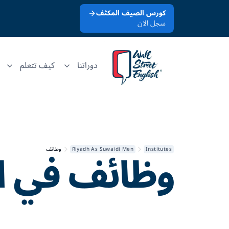
كورس الصيف المكثف
سجل الان
دوراتنا
كيف تتعلم
وظائف في
ا
Institutes
Riyadh As Suwaidi Men
وظائف