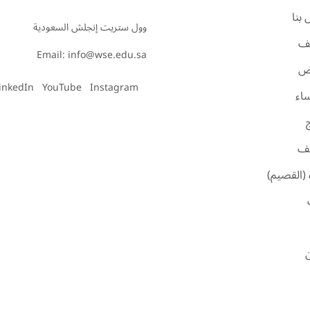
بنا
ف
Email: info@wse.edu.sa
اض
inkedIn
YouTube
Instagram
ساء
ئف
 (القصيم)
ن