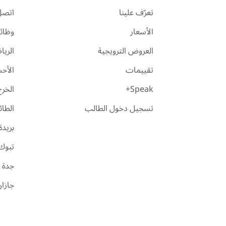
تعرّف علينا
اتصل 
الأسعار
وظائ
العروض الترويجية
الري
تقييمات
الأح
Speak+
الخرج
تسجيل دخول الطالب
الطا
بريدة
تبوك
جدة
جازا