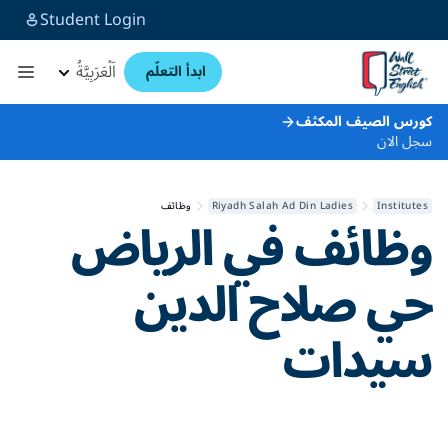
Student Login
اَلْعَرَبِيَّةُ
ابدأ التعلّم
كورس الصيف المكثف
سجل الان
Institutes
Riyadh Salah Ad Din Ladies
وظائف
وظائف في
الرياض
حي صلاح الدين
سيدات