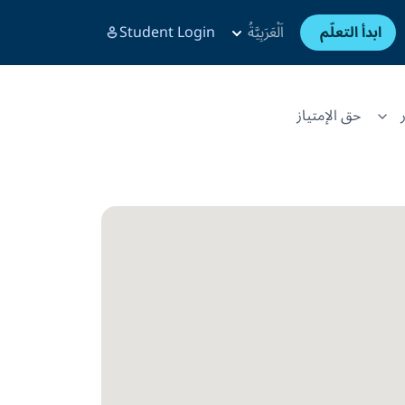
ابدأ التعلّم
اَلْعَرَبِيَّةُ
Student Login
حق الإمتياز