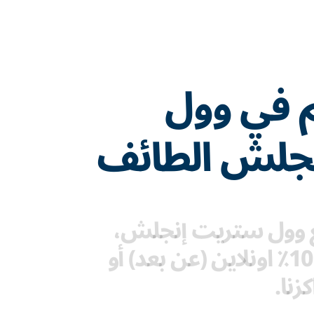
م في وول
جلش الطائف
مع وول ستريت إنجلش،
يمكنك الدراسة 100٪ اونلاين (عن بعد) أو
زنا.