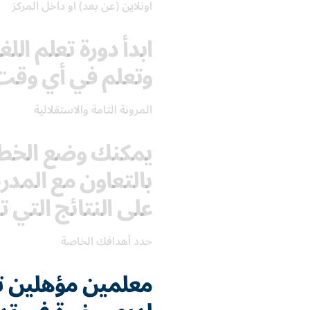
اونلاين (عن بعد) او داخل المركز
ابدأ دورة تعلم ال
وتعلم في أي وقت
المرونة التامة والاستقلالية
يمكنك وضع الخطة
بالتعاون مع الم
على النتائج التي ت
حدد أهدافك الخاصة
معلمين مؤهلين تأه