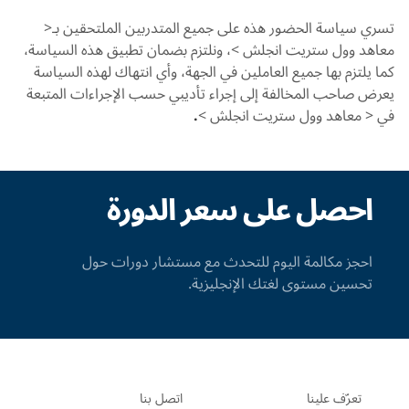
تسري سياسة الحضور هذه على جميع المتدربين الملتحقين بـ<
معاهد وول ستريت انجلش >، ونلتزم بضمان تطبيق هذه السياسة،
كما يلتزم بها جميع العاملين في الجهة، وأي انتهاك لهذه السياسة
يعرض صاحب المخالفة إلى إجراء تأديبي حسب الإجراءات المتبعة
في < معاهد وول ستريت انجلش >
.
احصل على سعر الدورة
احجز مكالمة اليوم للتحدث مع مستشار دورات حول
تحسين مستوى لغتك الإنجليزية.
تعرّف علينا
اتصل بنا