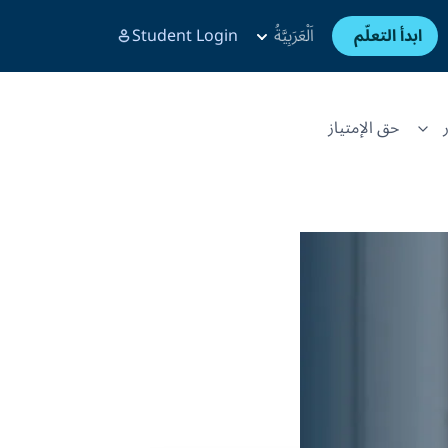
ابدأ التعلّم
اَلْعَرَبِيَّةُ
Student Login
حق الإمتياز