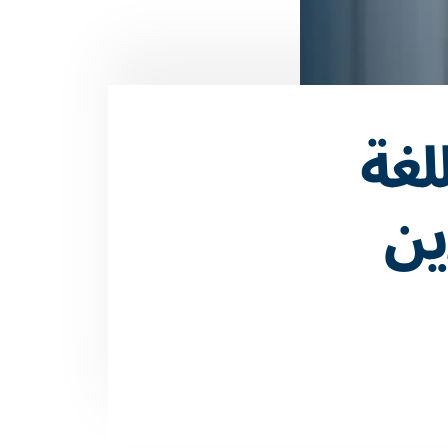
لغة
اين