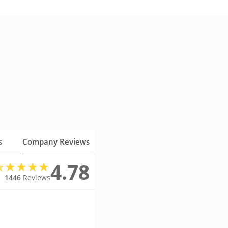
s
Company Reviews
4.78
1446
Reviews