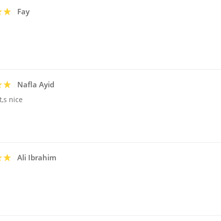
Fay
Nafla Ayid
t,s nice
Ali Ibrahim