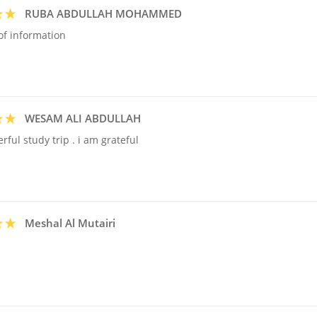
RUBA ABDULLAH MOHAMMED
 of information
WESAM ALI ABDULLAH
rful study trip . i am grateful
Meshal Al Mutairi