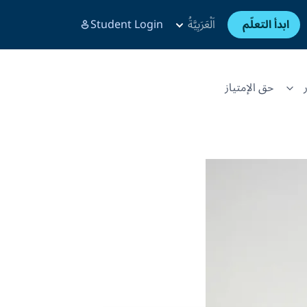
ابدأ التعلّم
اَلْعَرَبِيَّةُ
Student Login
حق الإمتياز