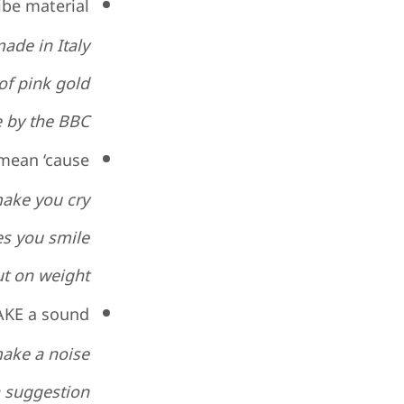
be material
de in Italy.
f pink gold.
 by the BBC.
ean ‘cause’
ake you cry.
 you smile.
t on weight.
KE a sound
make a noise.
a suggestion.