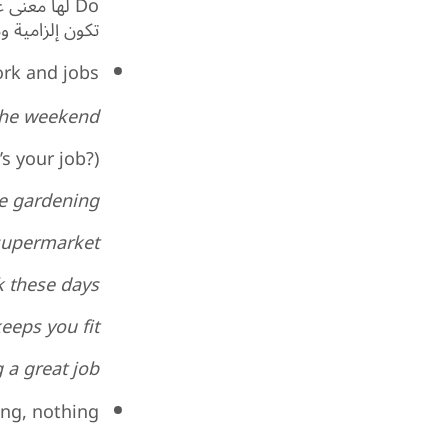
Do لها معنى
تكون إلزامية وم
rk and jobs
the weekend.
s your job?)
e gardening.
supermarket.
 these days.
eps you fit.
 a great job!
ng, nothing