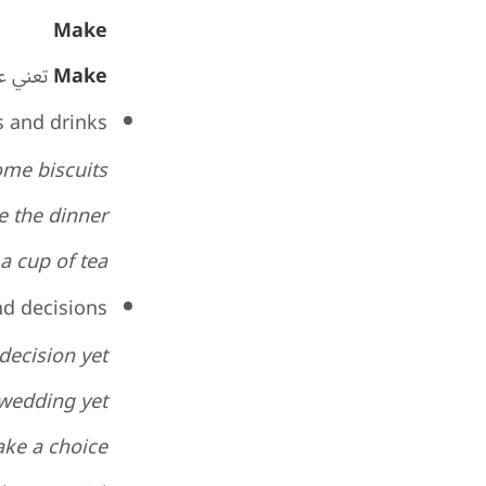
Make
Make
تعني عا
 and drinks
me biscuits?
ke the dinner.
a cup of tea.
d decisions
ecision yet?
wedding yet.
ke a choice.