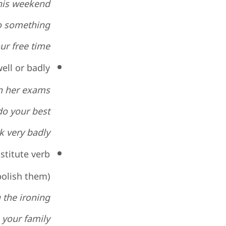
his weekend?
o something.
r free time?
ell or badly
in her exams.
do your best.
 very badly.
stitute verb
polish them)
the ironing.
your family?