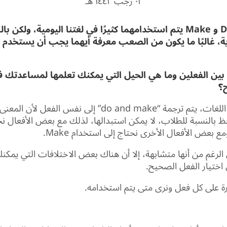
٠٢ رجب ١٤٤٢ هـ
إن الفعلين DO و Make يتم استخدامهما كثيرًا في لغتنا اليومية، ولك
زية، غالبًا ما يكون من الصعب معرفة أيهما يجب أن يستخدم
 بين الفعلين وما هي الحيل التي يمكنك تعلمها لمساعدتك 
ح؟
في العديد من اللغات، يتم ترجمة “do and make” إلى نفس الفع
ظ بالنسبة للطلاب، لا يمكن استبدالها، لذلك مع بعض الأفعال نح
لرغم من أنها متشابهة، إلا أن هناك بعض الاختلافات التي يمكنك
ختيار الفعل الصحيح.
رة على كل فعل ونرى متى يتم استخدامه.