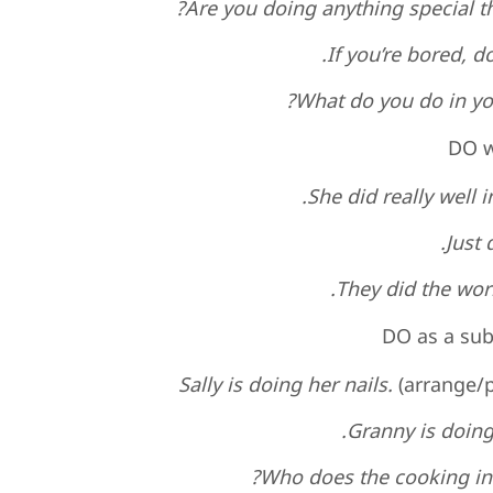
Are you doing anything special t
If you’re bored, d
What do you do in you
DO w
She did really well 
Just 
They did the work
DO as a sub
Sally is doing her nails.
(arrange/
Granny is doing 
Who does the cooking in 