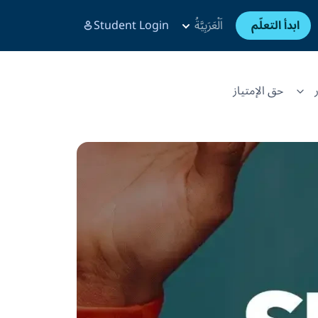
ابدأ التعلّم
اَلْعَرَبِيَّةُ
Student Login
حق الإمتياز