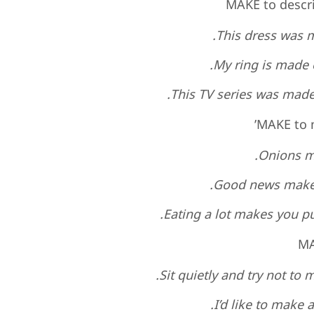
MAKE to descri
This dress was ma
My ring is made o
This TV series was made
MAKE to m
Onions m
Good news makes
Eating a lot makes you pu
MA
Sit quietly and try not to 
I’d like to make 