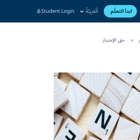
ابدأ التعلّم
اَلْعَرَبِيَّةُ
Student Login
حق الإمتياز