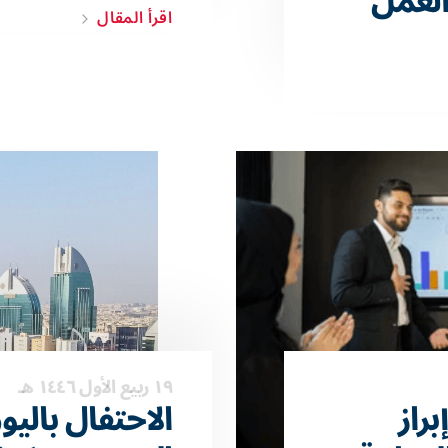
 العمل
اقرأ المقال
١٩ ربيع الأول ١٤٤٦ هـ
براز
الاحتفال باليو