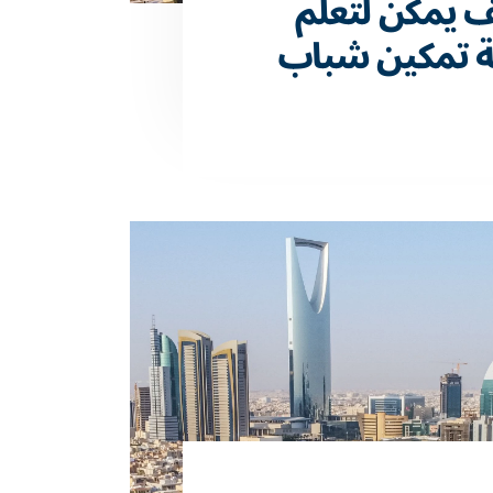
 يمكن لتعلم
زية تمكين شباب