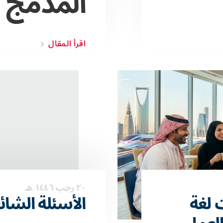
المدمج
اقرأ المقال
٢٠ رجب ١٤٤٦ هـ
 لغة
الأسئلة الشائ