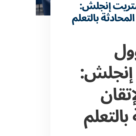
تريت إنجلش:
المحادثة بالتعلم
ول
إنجلش:
إتقان
 بالتعلم