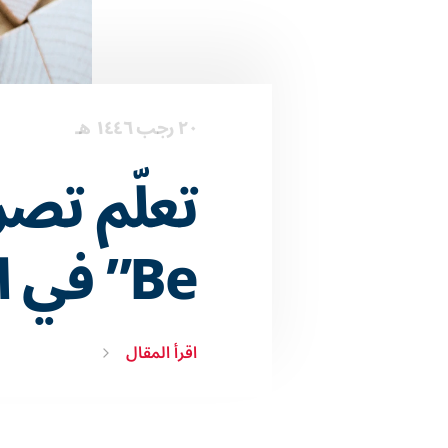
٢٠ رجب ١٤٤٦ هـ
Be” في اللغة الإنجليزية
اقرأ المقال