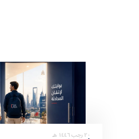
٢٠ رجب ١٤٤٦ هـ