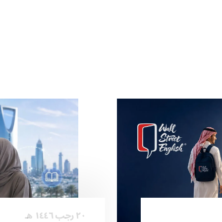
٢٠ رجب ١٤٤٦ هـ