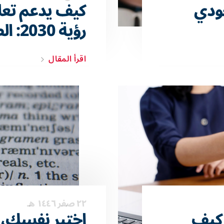
ودي
كيف يدعم تعلم 
رؤية 2030: الطريق نحو النجاح
اقرأ المقال
٢٢ صفر ١٤٤٦ هـ
: كيف
اختبر نفسك، 