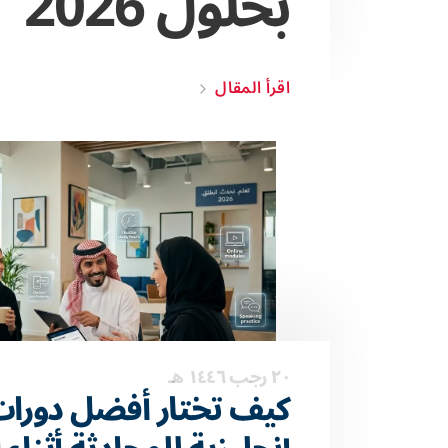
بحلول 2026
اقرأ المقال
٢٠ رجب ١٤٤٦ هـ
كيف تختار أفضل دورات