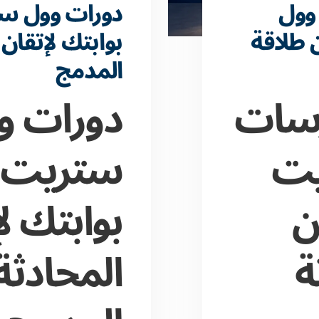
 وول
دورات وول س
طلاقة
بوابتك لإتقان 
المدمج
ممارسات
دورات و
يت
ستريت 
ن
بوابتك ل
ة
المحادثة