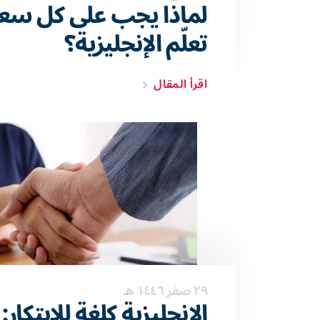
لماذا يجب على كل سع
تعلّم الإنجليزية؟
اقرأ المقال
٢٩ صفر ١٤٤٦ هـ
الإنجليزية كلغة للابتكار