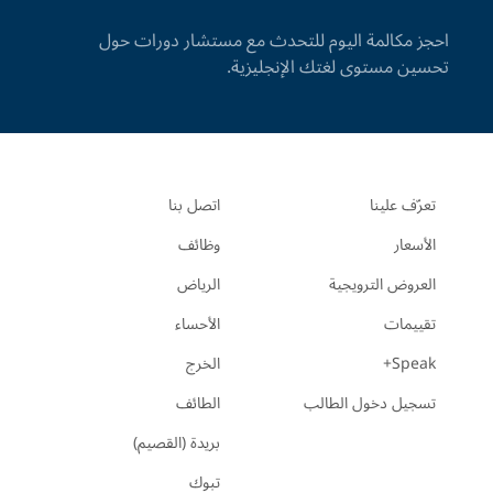
احجز مكالمة اليوم للتحدث مع مستشار دورات حول
تحسين مستوى لغتك الإنجليزية.
تعرّف علينا
اتصل بنا
الأسعار
وظائف
العروض الترويجية
الرياض
تقييمات
الأحساء
Speak+
الخرج
تسجيل دخول الطالب
الطائف
بريدة (القصيم)
تبوك