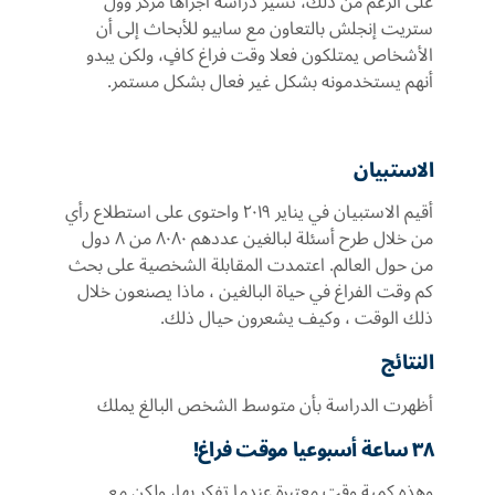
على الرغم من ذلك، تشير دراسة أجراها مركز وول
ستريت إنجلش بالتعاون مع سابيو للأبحاث إلى أن
الأشخاص يمتلكون فعلا وقت فراغ كافٍ، ولكن يبدو
أنهم يستخدمونه بشكل غير فعال بشكل مستمر.
الاستبيان
أقيم الاستبيان في يناير ٢٠١٩ واحتوى على استطلاع رأي
من خلال طرح أسئلة لبالغين عددهم ٨٠٨٠ من ٨ دول
من حول العالم. اعتمدت المقابلة الشخصية على بحث
كم وقت الفراغ في حياة البالغين ، ماذا يصنعون خلال
ذلك الوقت ، وكيف يشعرون حيال ذلك.
النتائج
أظهرت الدراسة بأن متوسط الشخص البالغ يملك
٣٨ ساعة أسبوعيا موقت فراغ!
وهذه كمية وقت معتبرة عندما تفكر بها، ولكن مع