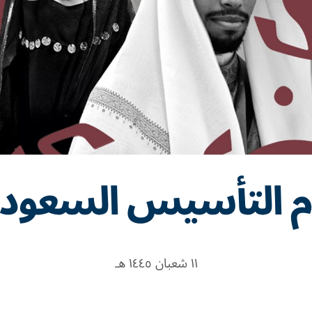
م التأسيس السعود
١١ شعبان ١٤٤٥ هـ