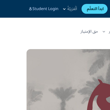
ابدأ التعلّم
اَلْعَرَبِيَّةُ
Student Login
حق الإمتياز