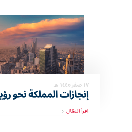
١٧ صفر ١٤٤٥ هـ
إنجازات المملكة نحو رؤية 30
اقرأ المقال