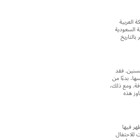
 العربية
لعربية السعودية
زج فيه الفخر بالتاريخ
لسنين. فقد
ا، بدءًا من
افة. ومع ذلك،
وز هذه
هر فيها
 للاحتفال