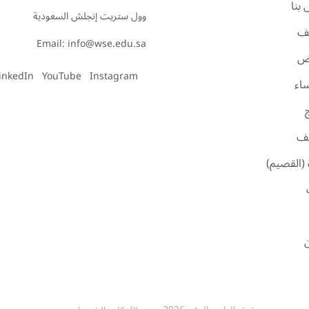
بنا
ف
Email: info@wse.edu.sa
اض
inkedIn
YouTube
Instagram
ساء
ئف
 (القصيم)
ن