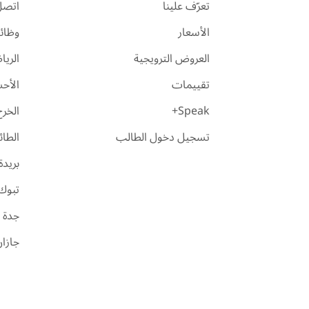
تعرّف علينا
اتصل 
الأسعار
وظائ
العروض الترويجية
الري
تقييمات
الأح
Speak+
الخرج
تسجيل دخول الطالب
الطا
بريدة
تبوك
جدة
جازا