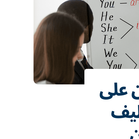
ن على
ظيف
ن