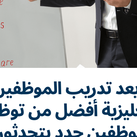
يعد تدريب الموظفي
جليزية أفضل من تو
ظفين جدد يتحدثو