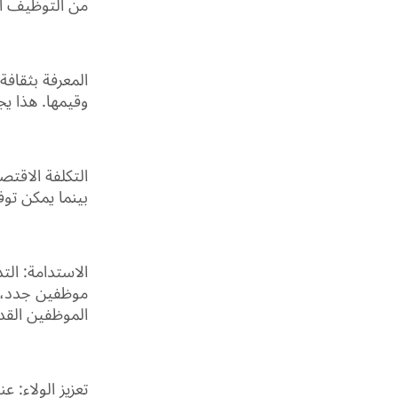
من التوظيف ال
المعرفة بثقافة
وقيمها. هذا يج
التكلفة الاقت
بينما يمكن تو
الاستدامة: الت
موظفين جدد، ي
الموظفين القد
تعزيز الولاء: ع