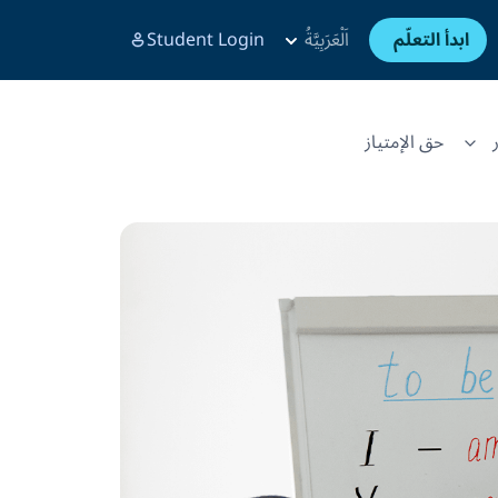
ابدأ التعلّم
اَلْعَرَبِيَّةُ
Student Login
حق الإمتياز