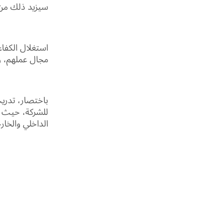
سيزيد ذلك من م
استغلال الكفا
مجال عملهم، وي
باختصار، تدريب
للشركة، حيث ي
الداخلي والخا