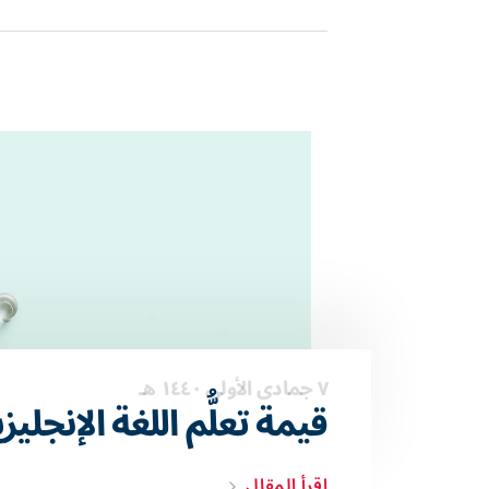
٧ جمادى الأولى ١٤٤٠ هـ
قيمة تعلُّم اللغة الإنجليز
اقرأ المقال