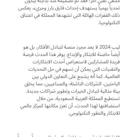
ملتقى
تقني
آخر؛
فقد
تم
تصميمه
منذ
بدايته
ليكون
تحدياً
يومياً
يستهدف
إحداث
فارق
بارز
وجريء،
يعكس
ذلك
القفزات
الهائلة
التي
تشهدها
المملكة
في
اعتناق
التكنولوجيا
.
ليب
2024
لا
يعد
مجرد
منصة
لتبادل
الأفكار،
بل
هو
أيضاً
حاضنة
للابتكار
والإبداع
.
يوفر
هذا
الحدث
فرصة
فريدة
للمشاركين
لاستعراض
أحدث
الابتكارات
والتقنيات
التي
يمكن
أن
تسهم
في
حل
التحديات
العالمية
.
كما
أنه
يشجع
على
التعاون
الدولي
بين
الباحثين،
الشركات
الناشئة،
والصناعيين،
مما
يخلق
بيئة
مثالية
لتبادل
الخبرات
وتطوير
شراكات
جديدة
.
تستطيع
المملكة
العربية
السعودية،
من
خلال
استضافتها
لهذا
الحدث،
أن
تعزز
مكانتها
كمركز
عالمي
للابتكار
والتطور
التكنولوجي
.