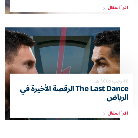
اقرأ المقال
١٤ رجب ١٤٤٥ هـ
The Last Dance الرقصة الأخيرة في
الرياض
اقرأ المقال