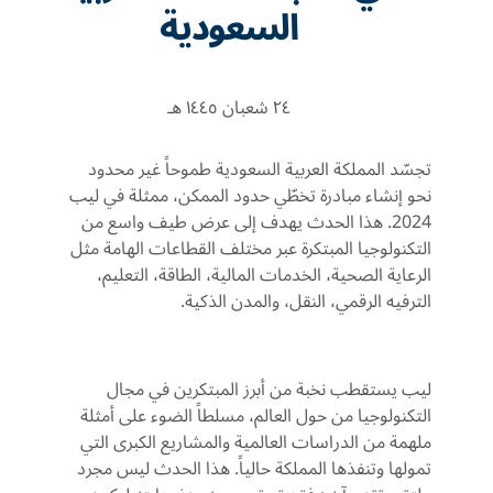
السعودية
٢٤ شعبان ١٤٤٥ هـ
تجسّد
المملكة
العربية
السعودية
طموحاً
غير
محدود
نحو
إنشاء
مبادرة
تخطّي
حدود
الممكن،
ممثلة
في
ليب
2024
.
هذا
الحدث
يهدف
إلى
عرض
طيف
واسع
من
التكنولوجيا
المبتكرة
عبر
مختلف
القطاعات
الهامة
مثل
الرعاية
الصحية،
الخدمات
المالية،
الطاقة،
التعليم،
الترفيه
الرقمي،
النقل،
والمدن
الذكية
.
ليب
يستقطب
نخبة
من
أبرز
المبتكرين
في
مجال
التكنولوجيا
من
حول
العالم،
مسلطاً
الضوء
على
أمثلة
ملهمة
من
الدراسات
العالمية
والمشاريع
الكبرى
التي
تمولها
وتنفذها
المملكة
حالياً
.
هذا
الحدث
ليس
مجرد