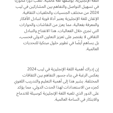
اللغة
الإنجليزية،
بوصفها
لغة
عالمية،
تلعب
دوراً
محورياً
في
تسهيل
التواصل
والتفاهم
بين
المشاركين
في
ليب
2024
من
مختلف
الجنسيات
والخلفيات
الثقافية
.
الإتقان
للغة
الإنجليزية
يعتبر
أداة
قوية
لتبادل
الأفكار
والمعرفة
بفعالية،
مما
يعزز
من
النقاشات
والحوارات
التي
تجري
خلال
الفعاليات
.
هذا
الانفتاح
والتبادل
الثقافي
لا
يقتصر
على
تعزيز
التعاون
الدولي
فحسب،
بل
يساهم
أيضًا
في
تطوير
حلول
مبتكرة
للتحديات
العالمية
.
إن
إدراك
أهمية
اللغة
الإنجليزية
في
ليب
2024
يعكس
الرغبة
في
بناء
جسور
التفاهم
بين
الثقافات
المختلفة
.
يشير
هذا
إلى
أهمية
التعليم
والتدريب
اللغوي
كجزء
من
الاستعدادات
لهذا
الحدث
الدولي،
مما
يؤكد
على
الدور
الذي
تلعبه
اللغة
الإنجليزية
كوسيلة
للاندماج
والابتكار
في
الساحة
العالمية
.