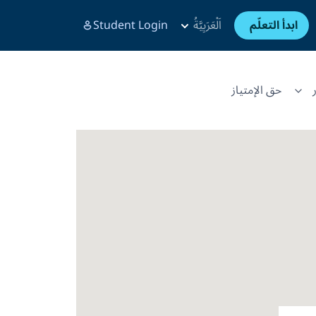
ابدأ التعلّم
اَلْعَرَبِيَّةُ
Student Login
حق الإمتياز