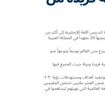
دريس اللغة الإنجليزية إلى أكثر من
450 معهد تدريب في 28 بلداً، من ضمنها 24 معهداً في المملكة العربية
رع مدن العالم توسعاً وتوجهاً نحو
 فريدة وبيئة حيث الجميع فيها
ونطمح لأن نكون يداً تساعد في بناء وتنفيذ أهداف ومستهدفات رؤية ٢٠٣٠،
ة ضمن العشر ملايين شخص المقيمين
ة العالمية التي تهيئهم ليساهموا في