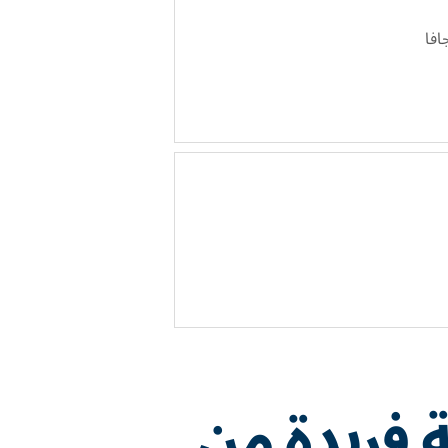
افا
ة فريدة من