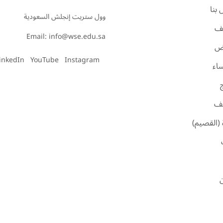
بنا
ف
Email: info@wse.edu.sa
اض
inkedIn
YouTube
Instagram
ساء
ئف
 (القصيم)
ن