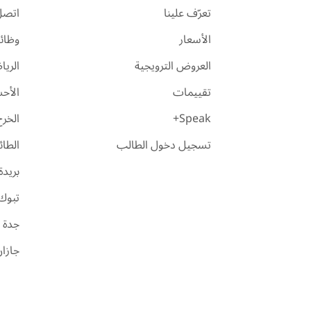
تعرّف علينا
اتصل 
الأسعار
وظائ
العروض الترويجية
الري
تقييمات
الأح
Speak+
الخرج
تسجيل دخول الطالب
الطا
بريدة
تبوك
جدة
جازا