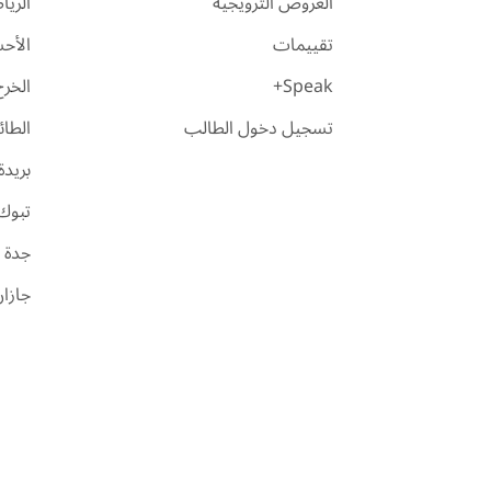
العروض الترويجية
الري
تقييمات
الأح
Speak+
الخرج
تسجيل دخول الطالب
الطا
بريدة
تبوك
جدة
جازا