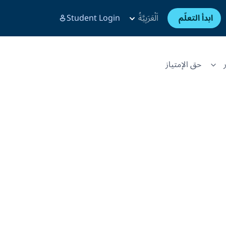
ابدأ التعلّم
اَلْعَرَبِيَّةُ
Student Login
حق الإمتياز