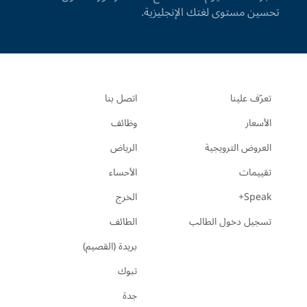
تحسين مستوى لغتك الإنجليزية.
تعرّف علينا
اتصل بنا
الأسعار
وظائف
العروض الترويجية
الرياض
تقييمات
الأحساء
Speak+
الخرج
تسجيل دخول الطالب
الطائف
بريدة (القصيم)
تبوك
جدة