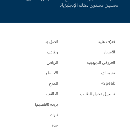
تحسين مستوى لغتك الإنجليزية.
تعرّف علينا
اتصل بنا
الأسعار
وظائف
العروض الترويجية
الرياض
تقييمات
الأحساء
Speak+
الخرج
تسجيل دخول الطالب
الطائف
بريدة (القصيم)
تبوك
جدة