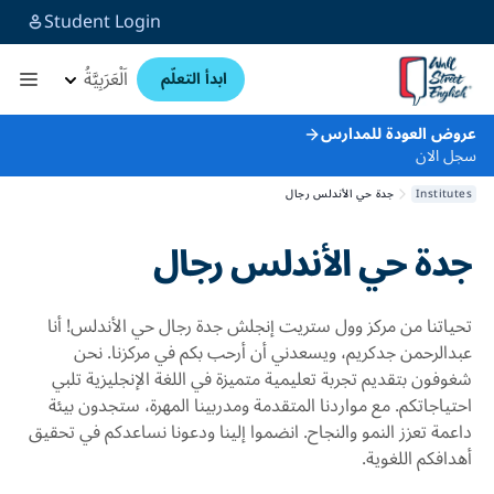
Student Login
اَلْعَرَبِيَّةُ
ابدأ التعلّم
ض العودة للمدارس
 الان
Institu
جدة حي الأندلس رجال
دة حي الأندلس رجال
ياتنا من مركز وول ستريت إنجلش جدة رجال حي الأندلس! أنا
دالرحمن جدكريم، ويسعدني أن أرحب بكم في مركزنا. نحن
وفون بتقديم تجربة تعليمية متميزة في اللغة الإنجليزية تلبي
تياجاتكم. مع مواردنا المتقدمة ومدربينا المهرة، ستجدون بيئة
عمة تعزز النمو والنجاح. انضموا إلينا ودعونا نساعدكم في تحقيق
دافكم اللغوية.