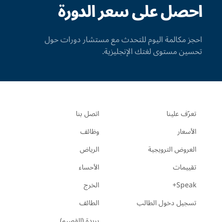
احصل على سعر الدورة
احجز مكالمة اليوم للتحدث مع مستشار دورات حول
تحسين مستوى لغتك الإنجليزية.
تعرّف علينا
اتصل بنا
الأسعار
وظائف
العروض الترويجية
الرياض
تقييمات
الأحساء
Speak+
الخرج
تسجيل دخول الطالب
الطائف
بريدة (القصيم)