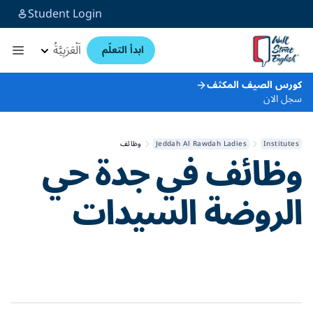
Student Login
اَلْعَرَبِيَّةُ
ابدأ التعلّم
كورس الصيف المكثف
سجل الان
Institutes
Jeddah Al Rawdah Ladies
وظائف
وظائف في
جدة حي
الروضة السيدات