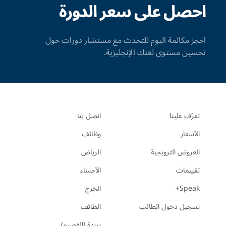
احصل على سعر الدورة
احجز مكالمة اليوم للتحدث مع مستشار دورات حول
تحسين مستوى لغتك الإنجليزية.
تعرّف علينا
اتصل بنا
الأسعار
وظائف
العروض الترويجية
الرياض
تقييمات
الأحساء
Speak+
الخرج
تسجيل دخول الطالب
الطائف
بريدة (القصيم)