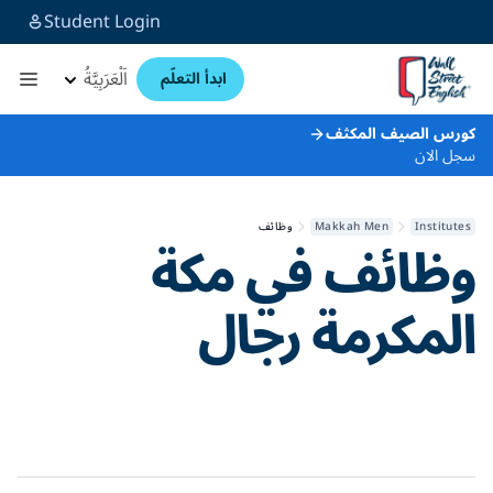
Student Login
اَلْعَرَبِيَّةُ
ابدأ التعلّم
كورس الصيف المكثف
سجل الان
Institutes
Makkah Men
وظائف
وظائف في
مكة
المكرمة رجال