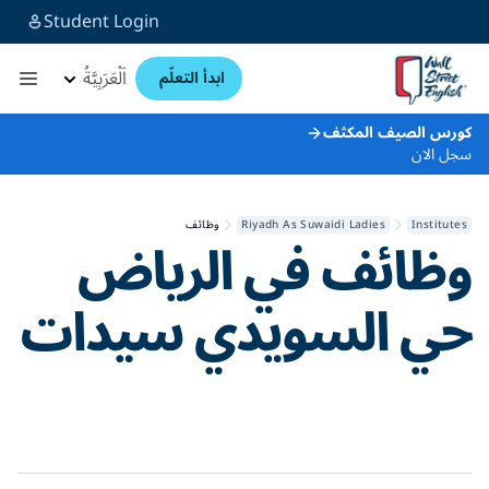
Student Login
اَلْعَرَبِيَّةُ
ابدأ التعلّم
كورس الصيف المكثف
سجل الان
Institutes
Riyadh As Suwaidi Ladies
وظائف
وظائف في
الرياض
حي السويدي سيدات