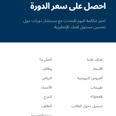
احصل على سعر الدورة
احجز مكالمة اليوم للتحدث مع مستشار دورات حول
تحسين مستوى لغتك الإنجليزية.
تعرّف علينا
اتصل بنا
الأسعار
وظائف
العروض الترويجية
الرياض
تقييمات
الأحساء
Speak+
الخرج
تسجيل دخول الطالب
الطائف
بريدة (القصيم)