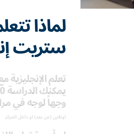
لماذا تتعل
ستريت إن
تعلم الإنجليزية 
وجهاً لوجه في مراك
اونلاين (عن بعد) او داخل المركز