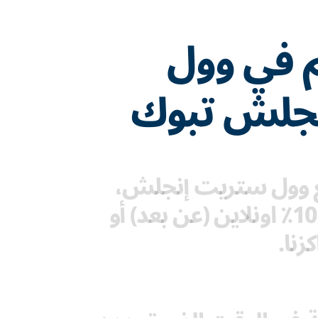
م في وول
جلش تبوك
مع وول ستريت إنجلش،
يمكنك الدراسة 100٪ اونلاين (عن بعد) أو
زنا.