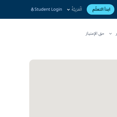
ابدأ التعلّم
اَلْعَرَبِيَّةُ
Student Login
حق الإمتياز