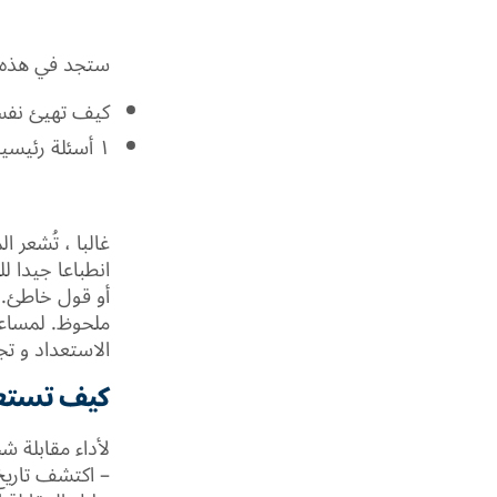
ستجد في هذه ا
كيف تهيئ نفسك 
١ أسئلة رئيسية في مقابلة عمل باللغة الإنجليزية
غالبا ، تُشعر 
انطباعا جيدا 
أو قول خاطئ. ع
ملحوظ. لمساعدت
الاستعداد و تج
كيف تستعد 
لأداء مقابلة ش
– اكتشف تاريخ