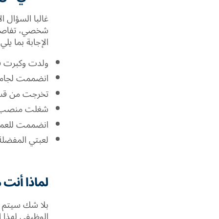
غالبا السؤال 
شخصي، تفاصيل 
الإجابة بما يلي:
ولدت وكبرت ف
انضممت لجام
تخرجت من قس
شغلت منصب …
انضممت للعمل
لعبتي المفض
لماذا أنت 
بلا شك سيتم ط
الوظيفي لهذا ا