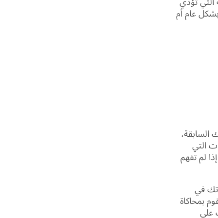
 التي تؤدي
شكل عام أم
ك السابقة،
ت التي
ذا لم تفهم
دتك في
وم بمحاكاة
 على