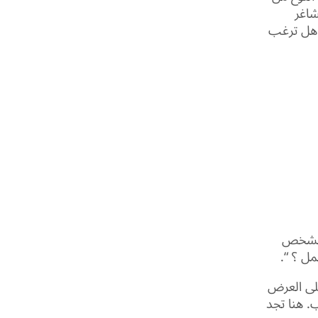
شاغر
 هل ترغب
 الشخص
ل ؟ “.
على العرض
. هنا تجد