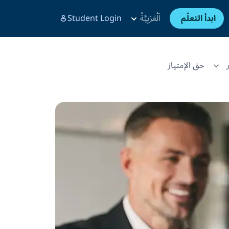
ابدأ التعلّم
اَلْعَرَبِيَّةُ
Student Login
حق الإمتياز