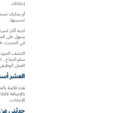
إجاباتك.
أو يمكنك تسجي
تحسينها.
انتبه أكثر لس
يسهل على المس
في الحديث، فذ
اكتشف المزيد 
سلم النجاح ، ا
العمل الوظيفي 
العشر أسئلة
هذه قائمة بالع
بالإضافة لأفكار
الإجابات.
حدثني عن