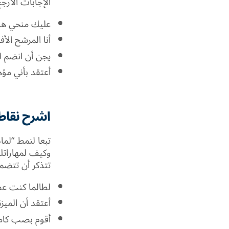
الإجابات الأر
عليك منحي هذ
أنا المرشح ال
يجن أن انضم ل
أعتقد بأني مؤ
اشرح نقاط
تبعا لنمط “لما
وكيف لمهاراتك 
تتذكر أن تتضم
لطالما كنت ع
أعتقد أن الميز
أقوم بصب كامل