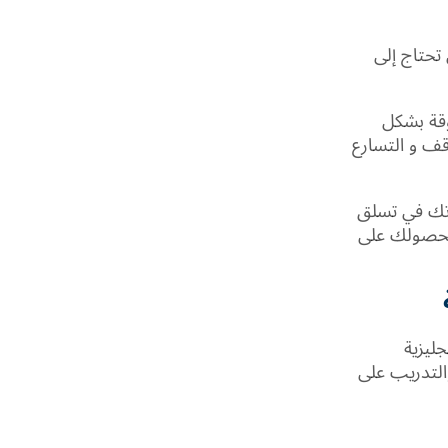
تحتاج إلى
وقة بشكل
قف و التسارع
دتك في تسلق
ء بحصولك على
جليزية
 والتدريب على