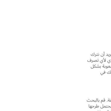
ريد أن نترك
ؤدي لأي تصرف
لصعوبة بشكل
مك في
قة. قم بالبحث
محتمل طرحها