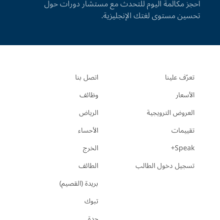
احجز مكالمة اليوم للتحدث مع مستشار دورات حول
تحسين مستوى لغتك الإنجليزية.
تعرّف علينا
اتصل بنا
الأسعار
وظائف
العروض الترويجية
الرياض
تقييمات
الأحساء
Speak+
الخرج
تسجيل دخول الطالب
الطائف
بريدة (القصيم)
تبوك
جدة