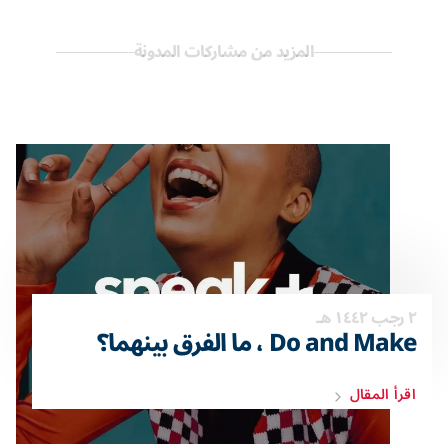
المزيد من مشاركات المدونة
٢ رجب ١٤٤٢ هـ
Do and Make ، ما الفرق بينهما؟
اقرأ المقال