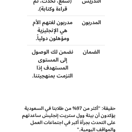
التدريس
(سمع، تحدث، ثم
قراءة وكتابة).
المدربون
مدربون لغتهم الأم
هي الإنجليزية
ومؤهلون دولياً.
الضمان
نضمن لك الوصول
إلى المستوى
المستهدف إذا
التزمت بمنهجيتنا.
حقيقة: "أكثر من 97% من طلابنا في السعودية
يؤكدون أن بيئة وول ستريت إنجليش ساعدتهم
على التحدث بجرأة أكبر في اجتماعات العمل
والمواقف اليومية."