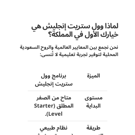
لماذا وول ستريت إنجليش هي
خيارك الأول في المملكة؟
نحن نجمع بين المعايير العالمية والروح السعودية
المحلية لتوفير تجربة تعليمية لا تُنسى:
الميزة
برنامج وول
ستريت إنجليش
مستوى
متاح من الصفر
البداية
المطلق (Starter
Level).
طريقة
نظام طبيعي