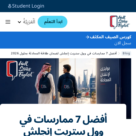
Student Login
اَلْعَرَبِيَّةُ
ابدأ التعلّم
كورس الصيف المكثف
سجل الان
Blog
أفضل 7 ممارسات في وول ستريت إنجلش لضمان طلاقة المحادثة بحلول 2026
أفضل 7 ممارسات في
وول ستريت إنجلش