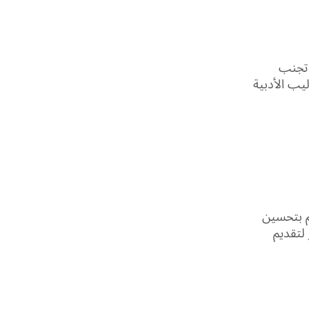
 تجنب
يب الأدبية
قم بتحسين
لتقديم