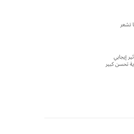
ا تشعر
ير إيجابي
ية تحسن كبير