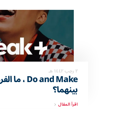
٢ رجب ١٤٤٢ هـ
Do and Make ، ما ا
بينهما؟
اقرأ المقال