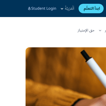
ابدأ التعلّم
اَلْعَرَبِيَّةُ
Student Login
حق الإمتياز