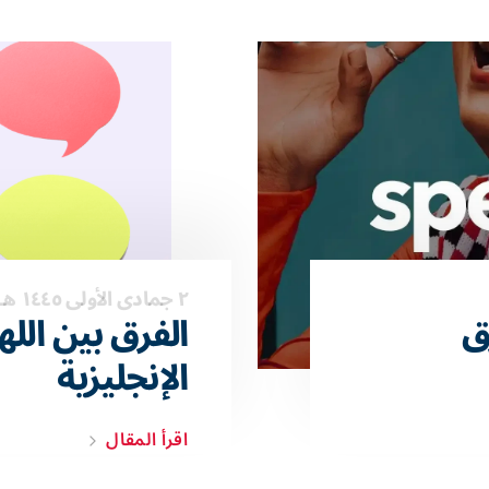
٢ جمادى الأولى ١٤٤٥ هـ
لفرق
الفرق بين الل
الإنجليزية
اقرأ المقال