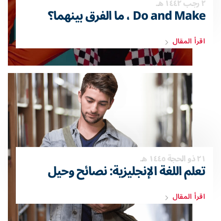
٢ رجب ١٤٤٢ هـ
Do and Make ، ما الفرق بينهما؟
اقرأ المقال
٢١ ذو الحجة ١٤٤٥ هـ
تعلم اللغة الإنجليزية: نصائح وحيل
اقرأ المقال