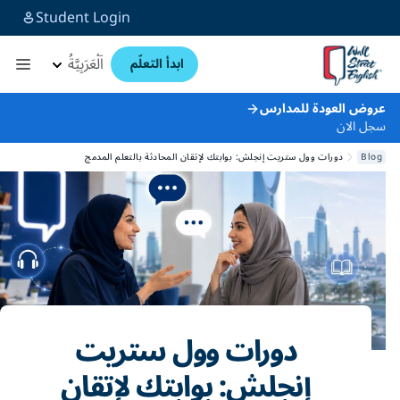
Student Login
اَلْعَرَبِيَّةُ
ابدأ التعلّم
عروض العودة للمدارس
سجل الان
Blog
دورات وول ستريت إنجلش: بوابتك لإتقان المحادثة بالتعلم المدمج
دورات وول ستريت
إنجلش: بوابتك لإتقان