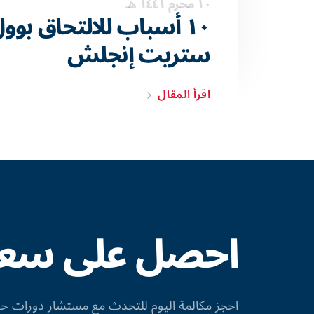
١٠ محرم ١٤٤١ هـ
١٠ أسباب للالتحاق بوو
ستريت إنجلش
اقرأ المقال
احصل على سعر 
احجز مكالمة اليوم للتحدث مع مستشار دورات