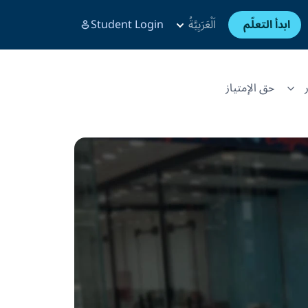
ابدأ التعلّم
اَلْعَرَبِيَّةُ
Student Login
حق الإمتياز