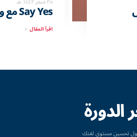
٢٥ صفر ١٤٤٢ هـ
ل
Say Yes مع وول ستريت إنجلش
اقرأ المقال
الدورة
 حول تحسين مستوى لغتك