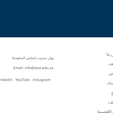
بنا
ف
Email: info@wse.edu.sa
اض
inkedIn
YouTube
Instagram
ساء
ئف
 (القصيم)