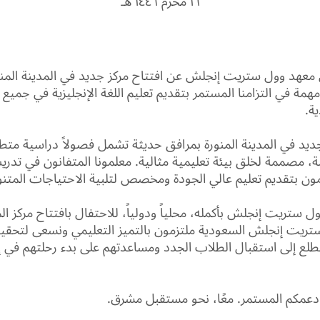
١٦ محرم ١٤٤٦ هـ
 معهد وول ستريت إنجلش عن افتتاح مركز جديد في المدينة المنو
مة في التزامنا المستمر بتقديم تعليم اللغة الإنجليزية في جميع أ
ية.
لجديد في المدينة المنورة بمرافق حديثة تشمل فصولاً دراسية متط
، مصممة لخلق بيئة تعليمية مثالية. معلمونا المتفانون في تدري
زمون بتقديم تعليم عالي الجودة ومخصص لتلبية الاحتياجات المتنوع
 ستريت إنجلش بأكمله، محلياً ودولياً، للاحتفال بافتتاح مركز الم
ريت إنجلش السعودية ملتزمون بالتميز التعليمي ونسعى لتحقيق 
طلع إلى استقبال الطلاب الجدد ومساعدتهم على بدء رحلتهم في إت
 دعمكم المستمر. معًا، نحو مستقبل مشرق.