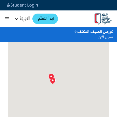
Student Login
اَلْعَرَبِيَّةُ
ابدأ التعلّم
كورس الصيف المكثف
سجل الان