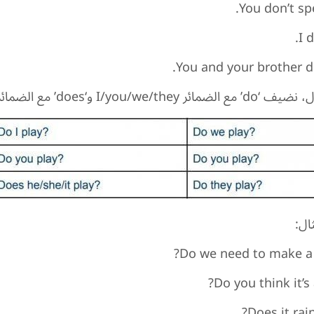
You don’t sp
I d
You and your brother don
I/you و‘does’ مع الضمائر he/she/it:
ال:
Do we need to make a 
Do you think it’s
Does it rai