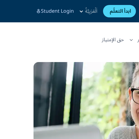
ابدأ التعلّم
اَلْعَرَبِيَّةُ
Student Login
حق الإمتياز