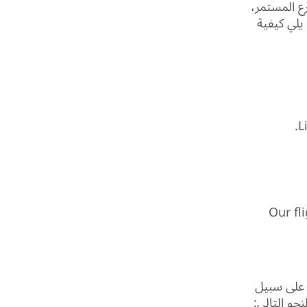
رع المستمر،
 يلي كيفية
لمثال، Our flight leaves at
 على سبيل