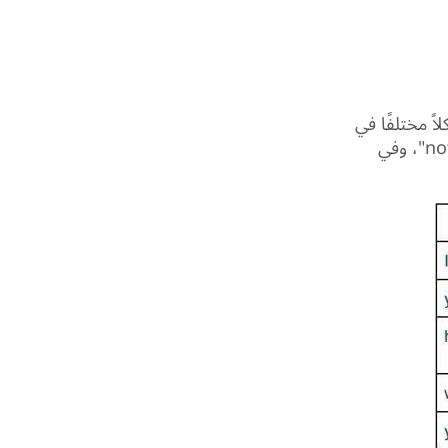
ذ شكلاً مختلفًا في
حالة النفي أو السؤال. عند نفي الجملة التي تحتوي على فعل "to be" نضيف "not"، وفي