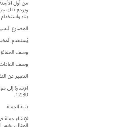
من أول الأزمنة
ويرجع ذلك جزئي
بناء واستخدام 
المضارع البسي
يُستخدم المضا
وصف الحقائق الدائم
وصف العادات والروتين.
التعبير عن التفضيل
12:30.
بنية الجملة
لإنشاء جملة ف
المثال، يظهر الفعل "to play" في زمن المضارع البسيط في حال