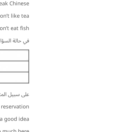
eak Chinese.
on’t like tea.
’t eat fish.
في حالة السؤال، نضيف ‘do’ مع الضمائر /we/they
على سبيل المث
reservation?
 a good idea?
n much here?