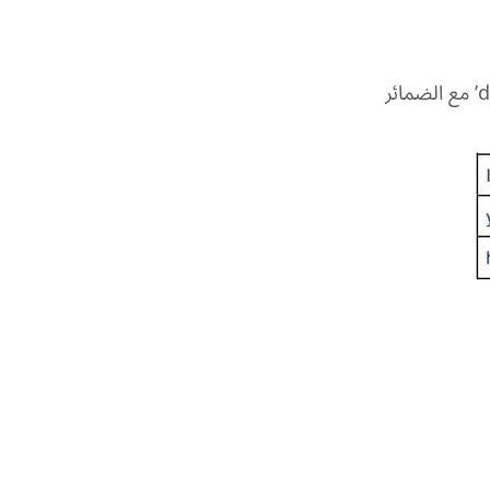
عند نفي الجملة، نضيف ‘don’t’ مع الضمائر I/you/we/they ونضيف ‘doesn’t’ مع الضمائر