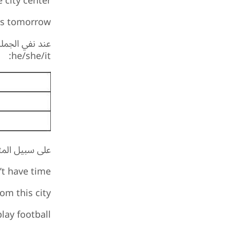
e city center.
ts tomorrow.
he/she/it:
على سبيل المث
t have time.
m this city.
lay football.