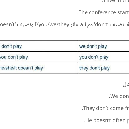
I live in th
The conference star
ال:
We don’
They don’t come fro
He doesn’t often p