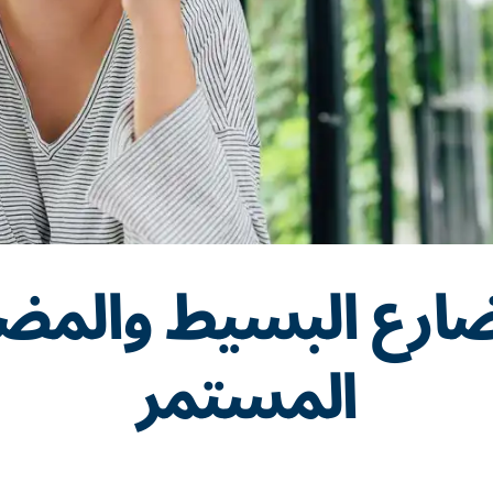
ارع البسيط والمض
المستمر