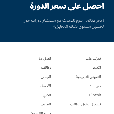
احصل على سعر الدورة
احجز مكالمة اليوم للتحدث مع مستشار دورات حول
تحسين مستوى لغتك الإنجليزية.
تعرّف علينا
اتصل بنا
الأسعار
وظائف
العروض الترويجية
الرياض
تقييمات
الأحساء
Speak+
الخرج
تسجيل دخول الطالب
الطائف
بريدة (القصيم)