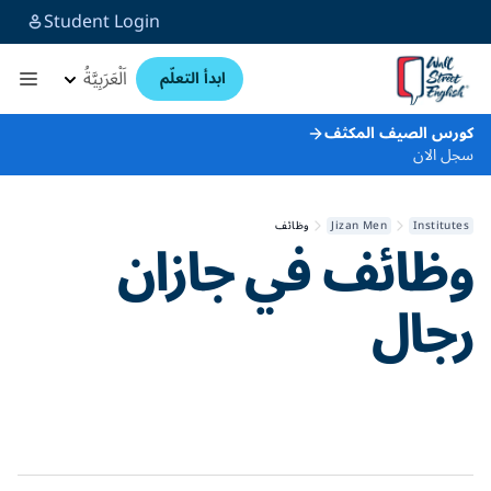
Student Login
اَلْعَرَبِيَّةُ
ابدأ التعلّم
كورس الصيف المكثف
سجل الان
Institutes
Jizan Men
وظائف
وظائف في
جازان
رجال